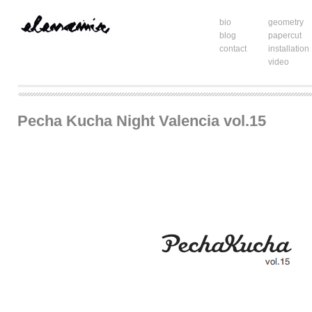
bio
geometry
blog
papercut
contact
installation
video
Pecha Kucha Night Valencia vol.15