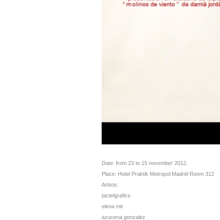
Date: from 23 to 15 november 2012.
Place: Hotel Praktik Metropol Madrid Room 312
Artists:
tactelgrafics
elena mir
azucena gonzalez