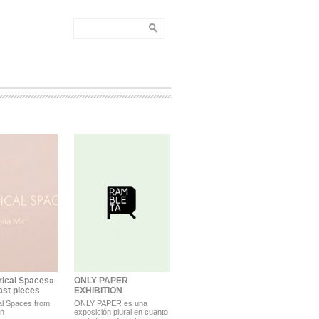
ical Spaces»
ONLY PAPER
last pieces
EXHIBITION
l Spaces from
ONLY PAPER es una
on
exposición plural en cuanto