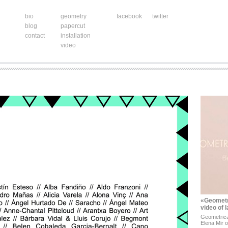
bio
geometry
facebook
twitter
blog
papercut
contact
installation
video
«Geometr
video of 
Geometrica
Elena Mir 